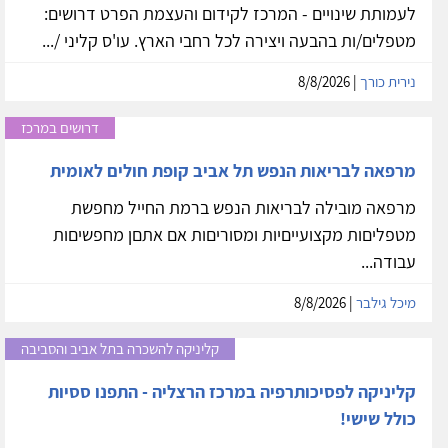
לעמותת שינויים - המרכז לקידום והעצמת הפרט דרושים:
מטפלים/ות בהבעה ויצירה לכל רחבי הארץ. עו'ס קליני /...
נירית כורך
| 8/8/2026
דרושים במרכז
מרפאה לבריאות הנפש תל אביב קופת חולים לאומית
מרפאה מובילה לבריאות הנפש ברמת החייל מחפשת
מטפליםות מקצועייםיות ומסוריםות אם אתםן מחפשיםות
עבודה...
מיכל גילבר
| 8/8/2026
קליניקה להשכרה בתל אביב והסביבה
קליניקה לפסיכותרפיה במרכז הרצליה - התפנו ססיות
כולל שישי!