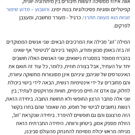
אווה אילוז ממשיכה לעשות חיבורים בין מיתולוגיה יוונית,
קפיטליזם וסוגיות פסיכולוגיות בנות ימינו.
והשבוע – מדוע שימור
זוגיות הוא מעשה חתרני
. כרגיל - מעורר מחשבה, ומעצבן
לפרקים.
המילה 'זוג' מכילה את המרכיבים הבאים: שני אנשים הממוקדים
זה בזה באופן מכוון ומודע, הקשר ביניהם 'לגיטימי' אף שאינו
בהכרח ממוסד במסגרת נישואים; שני האנשים האלה חושבים
יחד על העתיד, אבל בצורה חוזית, כלומר, כל עוד זה תואם את
האינטרסים של שניהם; עיניהם אינן מסונוורות מתשוקה עיוורת,
והם מחוברים על ידי אינטימיות רגשית, הבאה לידי ביטוי ביכולת
לחלוק עם אדם זה חיים פנימיים, חוויות ופרויקטים לעתיד; בין
שני אלה מחבר הרצון החופשי ולא תחושת החובה. ביחידה הזאת,
רגשות נחשבים לביטוי של חופש, מה שאומר שהם בחרו בקשר
הזה מרצונם והם גם חופשיים להיפרד. ביחידה שנקראת 'זוג',
הזולת מספק אמון, ביטחון ורווחה. היחידה החברתית הזאת
מניחה מראש יכולת מסוימת להתנתק מהעולם סביבנו,