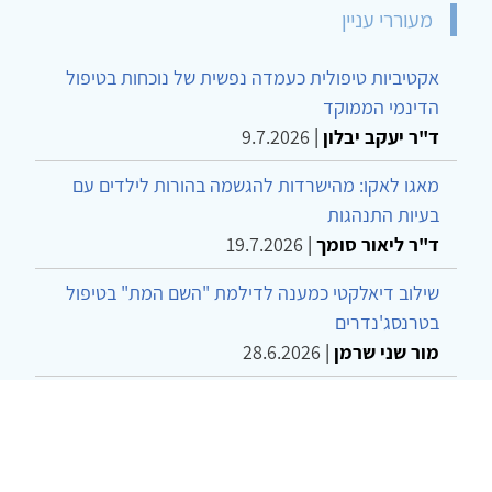
מעוררי עניין
אקטיביות טיפולית כעמדה נפשית של נוכחות בטיפול
הדינמי הממוקד
ד"ר יעקב יבלון
|
9.7.2026
מאגו לאקו: מהישרדות להגשמה בהורות לילדים עם
בעיות התנהגות
ד"ר ליאור סומך
|
19.7.2026
שילוב דיאלקטי כמענה לדילמת "השם המת" בטיפול
בטרנסג'נדרים
מור שני שרמן
|
28.6.2026
מחויבות חברתית כעמדה אתית-טיפולית: שרטוט
מחדש של גבולות המקצוע
ד"ר יהונתן דבש ומאיה פרבר
|
26.6.2026