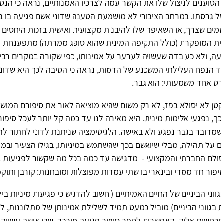
הטוענים לניצול שלו את הקשר עמה לצרכיו האמנותיים, נראה כי הנטי
 גרסתו. במרחב הציבורי לא מושמעת הטענה שדוני אשם פגיעה בו ב
מים שצרך, או השאיפה שלו להיבנות מקצועית ואישית בזכות היחסים 
ית המופקרת (כולל התקיפה המינית שהוא סופג ממרתה) מתפענחת לצ
ה, ולא כעובדה שעשויה לערער על אמינותו, כפי שקורה במקרים רבים
 הנפח העלילתי המשכנע של הדמות, נראה כי הסיבה לכך היא שדוני
ט אחד משמעותי: הוא גבר.
טן לא יסולא בפז, לא רק משום שהיא מוציאה לאור את סיפורם המוש
כך, נפגעי אלימות מינית. היא מאירה לנו עד כמה קל יותר לעכל סיפו
שמדובר בגבר נפגע ולא באישה. הלגיטימציה שניתנת לדוני לחתור ל
 על תהילה, מבלי שיואשם בכך שהשתמש במיניותו, בגילו הצעיר ובמ
ולם החברתי והמקצועי - מדגישה עד כמה בכל מה שקשור לפגיעות בנ
יפור חד ממדי ובינארי בו שתי עמדות מפוצלות ומובחנות: קורבן ותוקפ
וני הביניים של החיים האמיתיים (וחשוב להדגיש כי פגיעות מיניות בי
ת בגווני הביניים) מוביל כמעט תמיד לשלילת אמינותן של מתלוננות, 
כחשות אליה. האפשרות לספר סיפור פגיעה מורכב, שבו אישה עשויה 