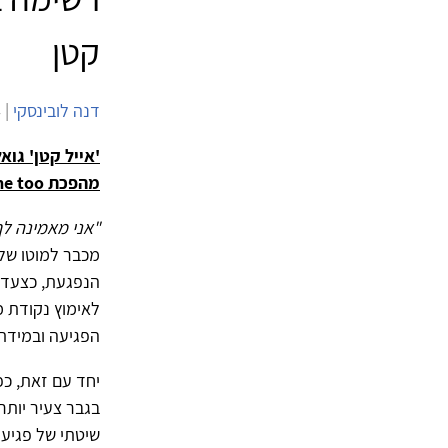
קטן
דנה לובינסקי
| 5/6/2024 | 2,471 צפיות |
'אייל קטן' גו
מהפכת
e too
"אני מאמינה לך
מכבר למוטו של
הנפגעת, כצעד 
לאימוץ נקודת 
הפגיעה ובמידת 
יחד עם זאת, כפ
בגבר צעיר יותר
שיטתי של פגיעה