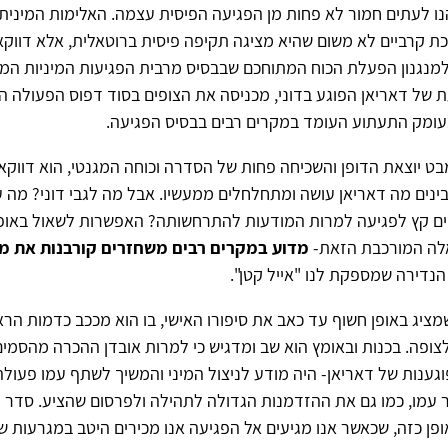
הנו לעתים חמור לא פחות מן הפגיעה הפיסית עצמה. האלימות המינית
פכת קרביים לא משום שהיא מציגה תקיפה פיסית ברוטאלית, אלא דווק
נגנון הפעלת הכוח המתוחכם שבבסיס מרבית הפגיעות המיניות המ
של דאריאן הפוגע בדוני, מכניסה את הצופים בסוד דפוס הפעולה ה
בעומק התעתוע העומד במקרים רבים בבסיס הפגיעה.
ט יוצאת הדופן והשכיחה פחות של הסדרה וכוחה המגנטי, הוא דווקא 
בינים מה דאריאן עושה ומתחלחלים ממעשיו. אבל מה לגבי דוני? מה 
שים קץ לפגיעה למרות המודעות להתרחשותה? האפשרות לשאול באופן
לה המורכבת הזאת-
מדוע במקרים רבים משחזרים קורבנות את מ
נדירה שמספקת לנו "אייל קטן".
מציג באופן חשוף עד כאב את סיפורו האישי, בו הוא מככב כדמות הר
צופה. בכנות ובאומץ הוא שב ומדגיש כי למרות אובדן ההכרה מהסמים
גענות של דאריאן- היה מודע לניצול המיני והמשיך לשתף עמו פעול
עמו, כמו גם את ההזדמנות הגדולה לתהילה ולפרסום שהציע. סדר 
ופן כזה, שכאשר אנו מגיעים אל הפגיעה אנו מכירים היטב במגרעות של 