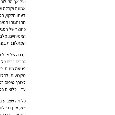
ועל אף הקולות 
אמונה וקבלה של
דעתו הלקוי, הס
התנהגותו המינ
כתוצר של הפגיע
האמיתיים. מלבד
המתלוננות בפר
ערכה של אייל ק
גברים רבים כל 
פגיעה מינית, כ
מקצועית ולחלום
לצורך טיפוס בס
עדיין כלואים בס
כל מה שצבוע בגו
ישע אינן נכללו
בפגיעה, או להת