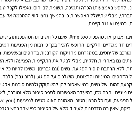
י, לחפש באמצעותו הכרה ותמיכה, תשומת לב וחום, ואפילו לקבל טוב
חברתי, מבלי שתישלל האפשרות כי בהמשך נחצו קווי ההסכמה אל עב
- כמעט ואיננה קיימת.
חיבה אם כן את מהפכת
#me too
, שעם כל חשיבותה ומהפכנותה, שי
ים חד ממדיים וחלקיים. החופש להכיר בכך כי רבות מן הפגיעות המי
ורכב של יחסים, במסגרתם מחזיקות הקורבנות בדחפים ובשאיפות, ב
עתים גם באחריות חלקית, מבלי לבטל את התקיימות הפגיעה וללא הא
ר. ללא הרחבת סיפור הפגיעה, נשים (וגם גברים) ימשיכו להיות כלואי
 הדחפים, המיניות והרצונות, מושלכים על הפוגע, (לרוב גבר) בלבד. ב
ת זהותן של נשים, כמי שאסור להן להשתוקק ולהיות סוכנות אקטיב
ם מיניים. יתרה מזו, בהיעדר האפשרות לספר סיפור מלא ומורכב, ל
 הפגיעה, ועם כל הרצון הטוב, האמונה האוטומטית לנפגעות (
eve you
ריקה, שאין בה הזדמנות לעיבוד מלא של הסיפור כפי שהתרחש בגרס