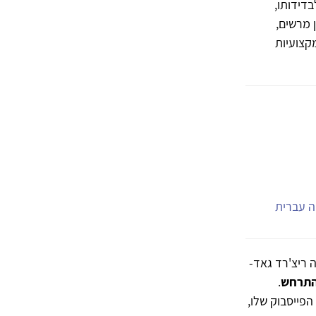
דידותו,
 מרשים,
קצועיות
יה עברית
 ריצ'רד גאד-
 התרחש
.
פייסבוק שלו,