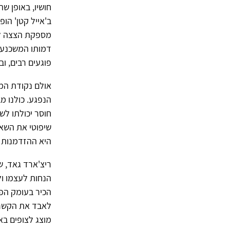
חושיו, באופן ש
ב'אייל קטן' הו
מספקת הצצה למ
דמותו המשכנעת 
פוגעים רבים, ו
אולם נקודת המב
הנפגע. כולנו מ
חוסר יכולתו ל
שיפוטי את השא
היא ההזדמנות ה
ריצ'ארד גאד, ש
הנחות לעצמו ול
הכיר בעומק הפו
לאבד את הקשר 
מוצג לצופים בא