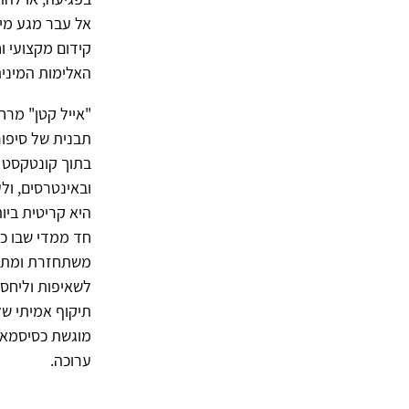
אל עבר מגע מינ
קידום מקצועי ו
האלימות המינית
"אייל קטן" מר
תבנית של סיפור
בתוך קונטקסט מ
ובאינטרסים, ול
היא קריטית ביות
חד ממדי שבו כל
משתחזרת ומתקבע
לשאיפות וליחסי
תיקוף אמיתי של
מוגשת כסיסמא 
ערוכה.