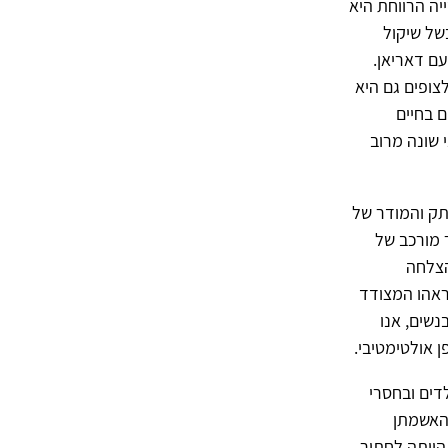
יה הרווחת היא
של שיקול
עם דאריאן.
ופים גם היא
 בחיים
 שונה מרוב
תק והמודר של
ר מורכב של
הצלחה
ראהו המצודד
שים, אנו
ן אולטימטיבי.
לדים ובחסרי
להאשמתן
הייתה לחתור