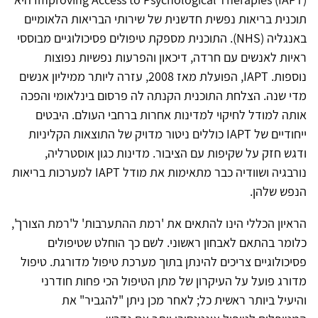
תוכנית בריאות נפשית חדשנית של שירותי הבריאות הלאומיים
באנגליה (
NHS
). התוכנית מספקת טיפולים פסיכולוגיים מבוססי
ראיות לאנשים עם חרדה, דיכאון והפרעות נפשיות נפוצות
נוספות.
IAPT
, הפועלת מאז 2008, עזרה ליותר ממיליון אנשים
מדי שנה. הצלחת התוכנית הקנתה לה פרסום בינלאומי והפכה
אותה למודל לחיקוי למדינות אחרות ברחבי העולם. היבטים
ייחודיים של
IAPT
כוללים ניטור מדויק של התוצאות הקליניות
ודגש חזק על שקיפות עם הציבור. מדינות כגון אוסטרליה,
נורבגיה ושוודיה כבר מתאימות את מודל
IAPT
למערכות בריאות
הנפש שלהן.
הראיון הכללי הינו להתאים את 'רמת ההתערבות' ל'רמת הצורך',
כלומר בהתאם לאבחון ראשוני. לשם כך הוחלט שטיפולים
פסיכולוגיים צריכים להינתן בתוך מערכת טיפול מדורגת. טיפול
מדורג פועל על העיקרון של מתן הטיפול הכי פחות חודרני
והיעיל ביותר ראשית כל; לאחר מכן ניתן "להגביר" את