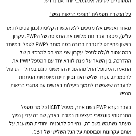
המטופלים לטיפול אינטנסיבי יותר אם נדרש.
על הכשרת מטפלים "תומכי בריאות נפש"
מאחר ואנשים אלו מגיעים ללא הכשרה קלינית (כגון פסיכולוג או
עו"ס), מספר עקרונות מלווים את התפיסה של ה
PWP
. עקרון
ראשון מתייחס להגדרה ברורה במה מותר ל
PWP
לטפל ובמיוחד
במה אסור לו/לה לטפל. עקרון שני מתייחס למרכזיות של
ההדרכה, בין השאר על מנת לוודא יחד עם המטפל
PWP
את
התאמת המטופל החל מההפנייה הראשונית וגם במהלך הטיפול
להסמכתו. עקרון שלישי הינו נסיון חיים ומיומנויות הניתנות
להעברה שיאפשרו לתמוך ביעילות באנשים עם אתגרי בריאות
הנפש.
בעבר נקרא
PWP
בשם אחר, מטפל
liCBT
כלומר מטפל
התנהגותי קוגנטיבי בעצימות נמוכה. בארץ, שם זה עדיין נפוץ
מעתה נשתמש בשם זה, ונתייחס לתוכנית ייחודית הנשענת על
אותם עקרונות ומבוססת על הגל השלישי של
CBT
.