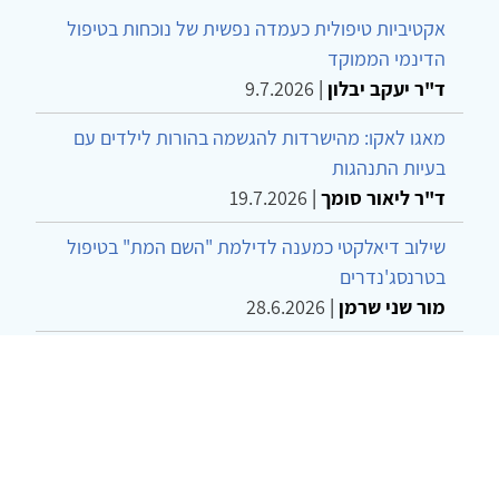
אקטיביות טיפולית כעמדה נפשית של נוכחות בטיפול
הדינמי הממוקד
ד"ר יעקב יבלון
|
9.7.2026
מאגו לאקו: מהישרדות להגשמה בהורות לילדים עם
בעיות התנהגות
ד"ר ליאור סומך
|
19.7.2026
שילוב דיאלקטי כמענה לדילמת "השם המת" בטיפול
בטרנסג'נדרים
מור שני שרמן
|
28.6.2026
מחויבות חברתית כעמדה אתית-טיפולית: שרטוט
מחדש של גבולות המקצוע
ד"ר יהונתן דבש ומאיה פרבר
|
26.6.2026