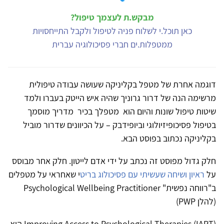
מבקש.ת לעצמך טיפול?
כאן תוכל.י לשלוח פניה לטיפול ולקבל התייחסויות
ממטפלות.ים חברי פסיכולוגיה עברית
דוגמה אחרת של מטפל בקליניקה שעושה עבודה טיפולית
מרשימה הנה של דרור גרוניך שהיה איש הייטק בעברו ולמד
שיטות טיפול שונות והיום הוא מטפלך בכיר מדריך מוסמך
בטיפול פסיכופיזיולוגי וביופידבק – על הכיוונים שדרור מוביל
בקליניקה נכתוב בפוסט הבא.
חלק גדול מפוסט זה נכתב על ידי אדם לייטון. חלק אחר מבוסס
על
ראיון ושיחה שעשיתי עם פסיכולוג בריט
י שאחראי על מטפלים
ב"רווחה נפשית"
Psychological Wellbeing Practitioner
(להלן
PWP
)
Improving Access to Psychological Therapies (IAPT)
היא