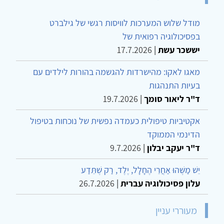
מודל שלוש המערכות לוויסות רגשי של גילברט
בפסיכולוגיה רפואית של
יששכר עשת
|
17.7.2026
מאגו לאקו: מהישרדות להגשמה בהורות לילדים עם
בעיות התנהגות
ד"ר ליאור סומך
|
19.7.2026
אקטיביות טיפולית כעמדה נפשית של נוכחות בטיפול
הדינמי הממוקד
ד"ר יעקב יבלון
|
9.7.2026
יֵשׁ מַשֶּׁהוּ אַחֲרֵי הֶחָלָל, יֶלֶד, רַק שֶׁתֵּדַע
עלון פסיכולוגיה עברית
|
26.7.2026
מעוררי עניין