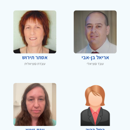
אריאל בן-אבי
אסתר תירוש
עובד סוציאלי
עובדת סוציאלית
רחל ברוך
ענת זוטא