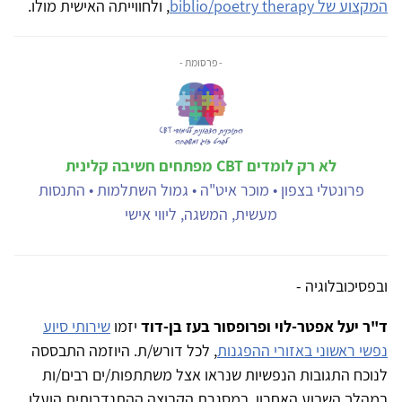
המקצוע של biblio/poetry therapy
, ולחווייתה האישית מולו.
- פרסומת -
לא רק לומדים CBT מפתחים חשיבה קלינית
פרונטלי בצפון • מוכר איט"ה • גמול השתלמות • התנסות
מעשית, המשגה, ליווי אישי
ובפסיכובלוגיה -
ד"ר יעל אפטר-לוי ופרופסור בעז בן-דוד
יזמו
שירותי סיוע
נפשי ראשוני באזורי ההפגנות
, לכל דורש/ת. היוזמה התבססה
לנוכח התגובות הנפשיות שנראו אצל משתתפות/ים רבים/ות
במהלך השבוע האחרון. במסגרת הקבוצה ההתנדבותית הועלו