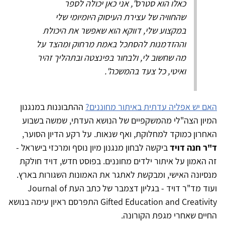
כאלו הוא סטרס", אני כאן יכולה לספר
שהחוויה של עצירת העיסוק היומיומי שלי
במקצוע שלי, דווקא הוא שאפשר את היכולת
וההזדמנות להסתכל באמת מרחוק ומהצד על
מה שחשוב לי, ולבחור בפינצטה ובתהליך זהיר
ואיטי, כל צעד בהמשכה".
האם יש אפליה עדתית באיתור מחוננים?
ההתבוננות במנגנון
המיון הצה"לי מהמשקפיים של הנושא העדתי, שמשה בשבוע
האחרון כמוקד למחלוקת, ואף שנאות. על רקע הדיון הסוער,
ד"ר חנה דויד
ביקשה לבחון מנגנון מיון נוסף ומרכזי בישראל -
זה האמון על איתור ילדים מחוננים. בפוסט חדש, דויד חולקת
מנסיונה האישי, ומבקשת לאתגר את האמונות השגורות בארץ.
ועוד מד"ר דויד - בגליון דצמבר של כתב העת Journal of
Gifted Education and Creativity התפרסם ראיון עימה בנושא
החיים שאחרי מגפת הקורונה.