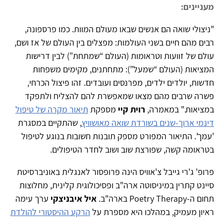
מעניינים:
"ניצולי שואה הם אנשים שבאו מעולם המוות. כמו פרספונה,
רבים מהם חיים בשני העולמות: מפצלים בין העולם של אז ושם,
עולם של זוועות וטראומות (העולם “שמתחת”) לבין דרישות
המציאות (העולם “שמעל”): מתחתנים, מקימים משפחות
חדשות, יולדים ילדים, מפרנסים ועובדים. זהו פיצול הכרחי,
פשרה שרבים מהם מצאו שמאפשרת להם להצליח ולתפקד
במציאות." במאמרה,
רוית קיי
מספקת
תיאור מקרה של טיפול
דינמי ארוך-שנים בשורדת שואה מאושוויץ
, שהתקיים במסגרת
'עמך'. התיאור המפורט מספק תובנות חשובות בנוגע לטיפול
בטראומה קשה, שפורצת שוב ושוב לחדר הטיפולים.
פרופ' ג'רי גייבל צ'אוויס הינה פרופסור לאנגלית באוניברסיטת
סיינט קתרין במיניסוטה ארה"ב ופסיכולוגית קלינית, מחלוצות
תחום ה-Poetry Therapy בארה"ב.
איל איבניצקי
ערך עימה
ראיון מעמיק, במהלכו היא מספרת על
הרקע ההיסטורי להולדת