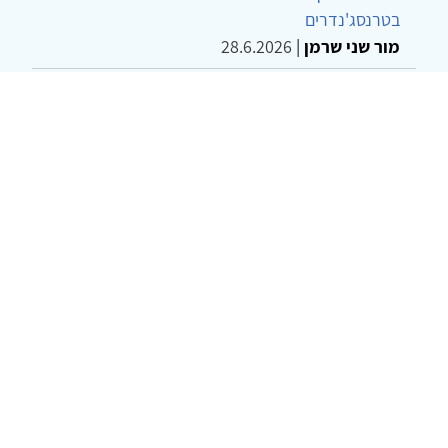
בטרנסג'נדרים
מור שני שרמן
|
28.6.2026
מחויבות חברתית כעמדה אתית-טיפולית: שרטוט
מחדש של גבולות המקצוע
ד"ר יהונתן דבש ומאיה פרבר
|
26.6.2026
© 2002-2026 כל הזכויות שמורות
צרו קשר
הצהרת נגישות
אמנת שימוש
מדיניות
פרטיות
מפת אתר