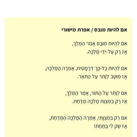
אם להיות מובס / אפרת מישורי
אִם לִהְיוֹת מוּבָס אָמַר הַמֶּלֶךְ,
אָז רַק עַל-יְדֵי מַלְכָּה.
אִם לִהְיוֹת כָּל-כָּךְ דְּרָמָטִית, אָמְרָה הַמַּלְכָּה,
אָז מוּטָב לְוַתֵּר עַל הַתֹּאַר.
אִם לְוַתֵּר עַל הַתּוֹר, אָמַר הַמֶּלֶךְ,
אָז רַק בְּמִצְוַת מַלְכָּה מֻדַּחַת.
אִם רַק בְּמִצְוָתִי, אָמְרָה הַמַּלְכָּה הַמֻּדַּחַת,
אָז שַׁק לִי בַּתַּחַת!