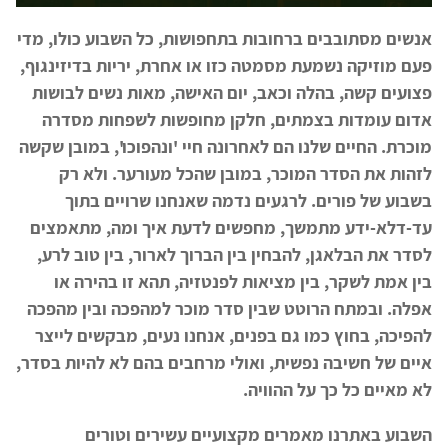
אנשים מסתובבים ברחובות בתחפושות, כל השבוע כולו, מדי
פעם מוזיקה נשמעת מסמטה כזו או אחרת, יריות בדיזינגוף,
פצועים קשה, בהלה וכאב, יום האישה, מאות נשים לבושות
אדום עומדות בצמתים, חלקן מחופשות לשפחות מסדרה
מוכרת. החיים שלנו הם לאחרונה חיי 'ונהפוכו', במובן שקשה
לזהות את הסדר המוכר, במובן שהכל מעורער. ולא רק
בשבוע של פורים. לרגעים נדמה שאנחנו שרויים בתוך
עד-דלא-ידע מתמשך, מחפשים לדעת איך ומה, מתאמצים
לסדר את הבלאגן, להבחין בין הברוך לארור, בין טוב לרע,
בין אמת לשקר, בין מציאות לפנטזיה, תהא זו בהירה או
אפלה. ובמתח הרוטט שבין סדר מוכר למהפכה ובין מהפכה
להפיכה, בחוץ כמו גם בפנים, אנחנו נעים, מבקשים לייצר
איים של חשיבה נפשית, ואולי מרחבים בהם לא להיות בסדר,
לא מאיים כל כך על ההוויה.
השבוע באתרנו מאמרים מקצועיים עשירים וטורים