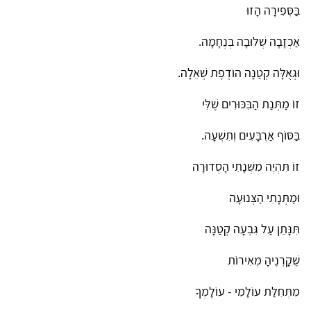
בַּסְּפִירָה הָזוּ
אַכְזָבָה שְׁלוּבָה בְּנֶחָמָה.
וּגְאֻלָּה קְטַנָּה הוֹדֶפֶת שְׁאֵלָה.
זוֹ מַתְּנַת הַבִּכּוּרִים שֶׁלִּי
בַּסּוֹף אַרְבָּעִים וְתִשְׁעָה.
זוֹ תִּהְיֶה מִשְּׁנָתִי הָסְדוּרָה
וּמַתְּנָתִי הַצְּנוּעָה
תִּנָּתֵן עַל גִּבְעָה קְטַנָּה
שֶׁקָרְנֶיהָ מְאִירוֹת
מִתְּחִלַּת עוֹלָמִי - עוֹלָמְךָ