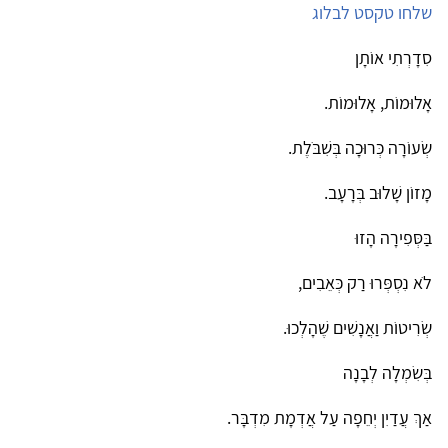
שלחו טקסט לבלוג
סִדָרְתִי אוֹתָן
אָלוּמוֹת, אָלוּמוֹת.
שְׂעוֹרָה כְּרוּכָה בְּשִׁבֹּלֶת.
מָזוֹן שָׁלוּב בְּרָעָב.
בַּסְּפִירָה הָזוּ
לֹא נִסְפְּרוּ רַק כְּאֵבִים,
שְׂרִיטוֹת וַאֲנָשִׁים שֶׁהָלְכוּ.
בְּשִׂמְלָה לְבָנָה
אַךְ עֲדַיִן יְחֵפָה עַל אֲדְמָת מִדְבָּר.