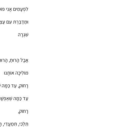
לִפְעָמִים אֲנִי פּו
וּמְדַבֶּרֶת עִם עַצְמ
שִׁגְרָה
אֲבָל הָרוּחַ, הָרוּחַ
מוֹלִיכָה אוֹתָנוּ
רָחוֹק, עַד כַּמָּה ש
עַד כַּמָּה שֶׁאֶפְשָׁ
רָחוֹק,
תֵּלְכִי, תִּמְעֲדִי, תּ