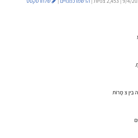
הרשמו כמנויים
|
שלחו טקסט
ַ.
ה בֵּין צ מָרוֹת
ִים