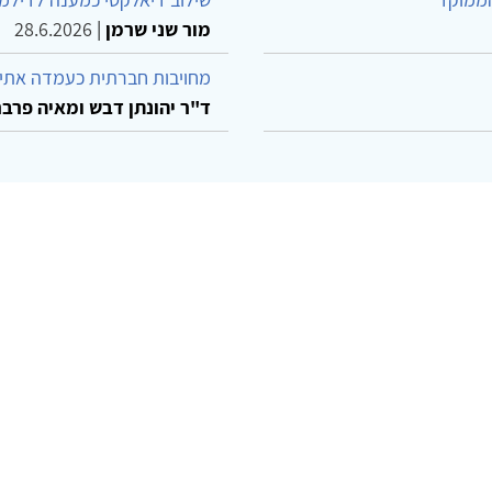
מור שני שרמן
|
28.6.2026
מחויבות חברתית כעמדה אתית
ד"ר יהונתן דבש ומאיה פרבר
© 2002-2026 כל הזכויות שמורות
ו קשר
הצהרת נגישות
אמנת שימוש
מדיניות פרטיות
מפת את
Powered by
w3.css