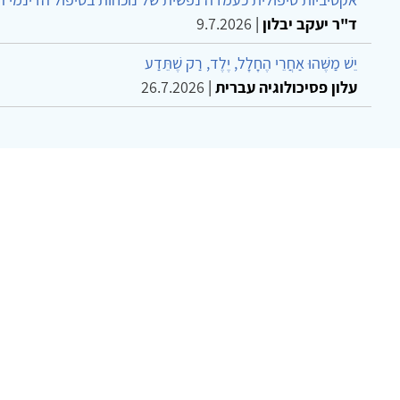
ד"ר יעקב יבלון
|
9.7.2026
יֵשׁ מַשֶּׁהוּ אַחֲרֵי הֶחָלָל, יֶלֶד, רַק שֶׁתֵּדַע
עלון פסיכולוגיה עברית
|
26.7.2026
צר