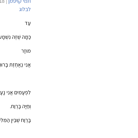
תמי קויפמן
| 9/4/2018 | 2,453 צפיות |
לבלוג
עַד
כַּמָּה שֶׁזֶּה נִשְׁמָע
מוּזָר
אֲנִי נֶאֱחֶזֶת בָּרוּח
לִפְעָמִים אֲנִי נָעָ
וְחַיָּה בָּרֶוַח.
בָּרֶוַח שֶׁבֵּין הַמִּלּ