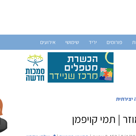
ת
פורומים
יריד
שימושי
אירועים
 יצירתית
ר | תמי קויפמן