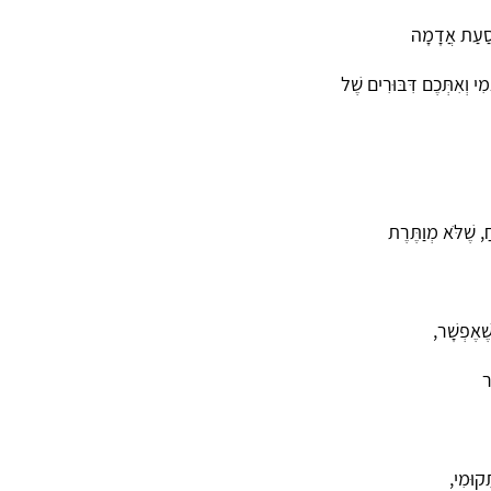
ֹסַעַת אֲדָמָה
ִי וְאִתְּכֶם דִּבּוּרִים שֶׁל
, שֶׁלֹּא מְוַתֶּרֶת
ֶׁאֶפְשָׁר,
ר
ָקוּמִי,