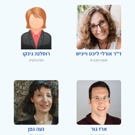
ד"ר אורלי ליכט וייניש
רוסלנה גינקו
יועצת חינוכית
פסיכולוגית
ארז גור
נעה גפן