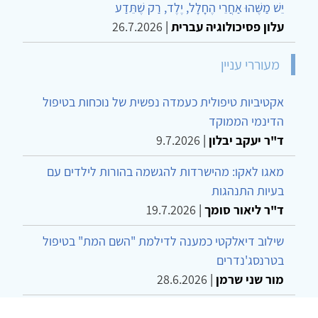
יֵשׁ מַשֶּׁהוּ אַחֲרֵי הֶחָלָל, יֶלֶד, רַק שֶׁתֵּדַע
עלון פסיכולוגיה עברית
|
26.7.2026
מעוררי עניין
אקטיביות טיפולית כעמדה נפשית של נוכחות בטיפול
הדינמי הממוקד
ד"ר יעקב יבלון
|
9.7.2026
מאגו לאקו: מהישרדות להגשמה בהורות לילדים עם
בעיות התנהגות
ד"ר ליאור סומך
|
19.7.2026
שילוב דיאלקטי כמענה לדילמת "השם המת" בטיפול
בטרנסג'נדרים
מור שני שרמן
|
28.6.2026
מחויבות חברתית כעמדה אתית-טיפולית: שרטוט