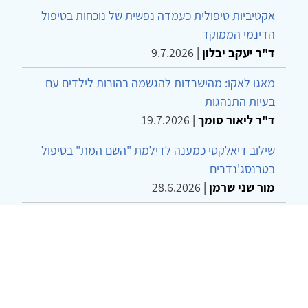
אקטיביות טיפולית כעמדה נפשית של נוכחות בטיפול
הדינמי הממוקד
ד"ר יעקב יבלון
|
9.7.2026
מאגו לאקו: מהישרדות להגשמה בהורות לילדים עם
בעיות התנהגות
ד"ר ליאור סומך
|
19.7.2026
שילוב דיאלקטי כמענה לדילמת "השם המת" בטיפול
בטרנסג'נדרים
מור שני שרמן
|
28.6.2026
מחויבות חברתית כעמדה אתית-טיפולית: שרטוט
מחדש של גבולות המקצוע
ד"ר יהונתן דבש ומאיה פרבר
|
26.6.2026