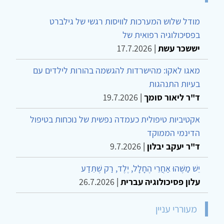
מודל שלוש המערכות לוויסות רגשי של גילברט
בפסיכולוגיה רפואית של
יששכר עשת
|
17.7.2026
מאגו לאקו: מהישרדות להגשמה בהורות לילדים עם
בעיות התנהגות
ד"ר ליאור סומך
|
19.7.2026
אקטיביות טיפולית כעמדה נפשית של נוכחות בטיפול
הדינמי הממוקד
ד"ר יעקב יבלון
|
9.7.2026
יֵשׁ מַשֶּׁהוּ אַחֲרֵי הֶחָלָל, יֶלֶד, רַק שֶׁתֵּדַע
עלון פסיכולוגיה עברית
|
26.7.2026
מעוררי עניין