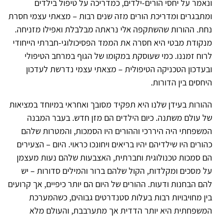
ונאמר על יחסי הורים-ילדים, כמדריכה על טיפול בילדים
ומתבגרים ומדריכת הורים מזה שנים רבות – מצאתי עצמי חסרת
נחת. ההורות שהשתקפה אלי נראתה מבלבלת ואפילו מזניחה.
מנקודת מבטי היא חסרה את הממד הפסיכולוגי-חברתי הייחודי
לרוח זמננו. כמי שעוסקת במקומו של הגוף במרחב הטיפולי
ובעדכון הטכניקה הטיפולית – מצאתי עצמי נדרשת לעדכון
היחסים בין הדורות.
ההורות בעידן שלנו היא תפקיד מסובך ואחראי במיוחד במציאות
של עולם משתנה. כיום הילדים הם מזן חדש. בעבר המבנה
המשפחתי היה היררכי וההורים היו הסמכות, והמטרות שלהם
כהורים היו שילדיהם יהיו בריאים ויחונכו כראוי. היום – הצעירים
הם סמכות טכנולוגית וחברתית, האצבעות שלהם נעות מעצמן
על מסכים ומקלדות, הקול שלהם ברור והמילים סדורות – יש
להם הבחנות ודעות. ההורים של היום הם יותר כיפיים, אך קרועים
בין מחויבויות רבות בעלות סטנדרטים גבוהים, כשהמערכת
המשפחתית היא יותר הדדית אך מתערבבת, והעולם מלא