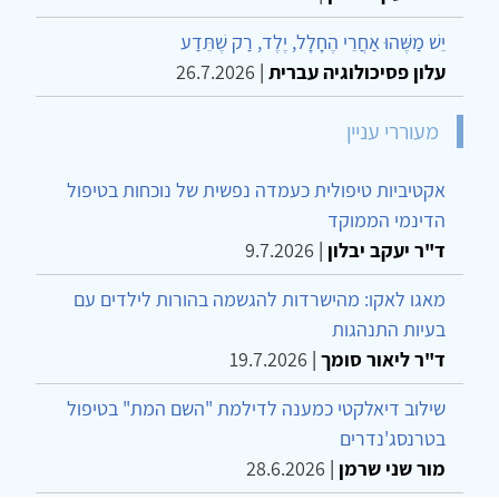
יֵשׁ מַשֶּׁהוּ אַחֲרֵי הֶחָלָל, יֶלֶד, רַק שֶׁתֵּדַע
עלון פסיכולוגיה עברית
|
26.7.2026
מעוררי עניין
אקטיביות טיפולית כעמדה נפשית של נוכחות בטיפול
הדינמי הממוקד
ד"ר יעקב יבלון
|
9.7.2026
מאגו לאקו: מהישרדות להגשמה בהורות לילדים עם
בעיות התנהגות
ד"ר ליאור סומך
|
19.7.2026
שילוב דיאלקטי כמענה לדילמת "השם המת" בטיפול
בטרנסג'נדרים
מור שני שרמן
|
28.6.2026