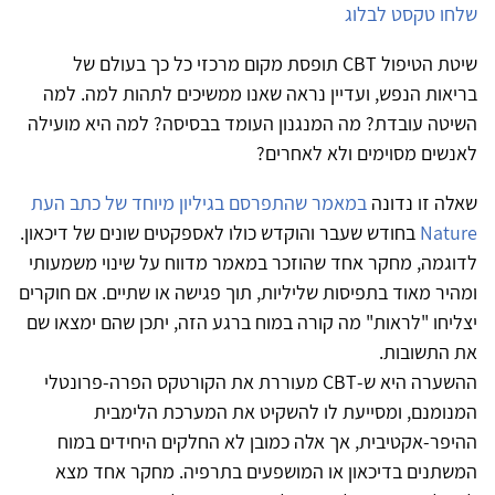
שלחו טקסט לבלוג
שיטת הטיפול
CBT
תופסת מקום מרכזי כל כך בעולם של
בריאות הנפש, ועדיין נראה שאנו ממשיכים לתהות למה. למה
השיטה עובדת? מה המנגנון העומד בבסיסה? למה היא מועילה
לאנשים מסוימים ולא לאחרים?
שאלה זו נדונה
במאמר שהתפרסם בגיליון מיוחד של כתב העת
Nature
בחודש שעבר והוקדש כולו לאספקטים שונים של דיכאון.
לדוגמה, מחקר אחד שהוזכר במאמר מדווח על שינוי משמעותי
ומהיר מאוד בתפיסות שליליות, תוך פגישה או שתיים. אם חוקרים
יצליחו "לראות" מה קורה במוח ברגע הזה, יתכן שהם ימצאו שם
את התשובות.
ההשערה היא ש-
CBT
מעוררת את הקורטקס הפרה-פרונטלי
המנומנם, ומסייעת לו להשקיט את המערכת הלימבית
ההיפר-אקטיבית, אך אלה כמובן לא החלקים היחידים במוח
המשתנים בדיכאון או המושפעים בתרפיה. מחקר אחד מצא