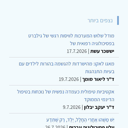
נצפים ביותר
מודל שלוש המערכות לוויסות רגשי של גילברט
בפסיכולוגיה רפואית של
יששכר עשת
|
17.7.2026
מאגו לאקו: מהישרדות להגשמה בהורות לילדים עם
בעיות התנהגות
ד"ר ליאור סומך
|
19.7.2026
אקטיביות טיפולית כעמדה נפשית של נוכחות בטיפול
הדינמי הממוקד
ד"ר יעקב יבלון
|
9.7.2026
יֵשׁ מַשֶּׁהוּ אַחֲרֵי הֶחָלָל, יֶלֶד, רַק שֶׁתֵּדַע
עלון פסיכולוגיה עברית
|
26.7.2026