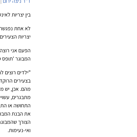
ד"ר ניצה ירום
| 27/10/2010 | 7,088 
בין יצריות לאי
לא אחת נפגשתי 
יצריות הצעירים
הפעם אני רוצה
המבוגר 'תופס טר
בצעירים הרוקדים
מהם. אכן, יש מ
מתבגרים, עשויי
התחושה או התקו
את הבנת המבוג
הצורך שהמבוגר 
ואי-נעימות.