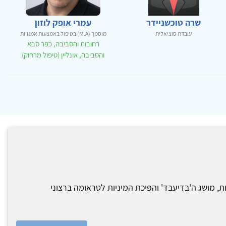
שרה טוכשניידר
עמרי אופק לוזון
עובדת סוציאלית
מוסמך (M.A) בטיפול באמצעות אמנויות
רחובות והסביבה, כפר סבא
והסביבה, אונליין (טיפול מרחוק)
, מושג ה'בדיעבד' והפיכת המיניות לטראומה ברצוני