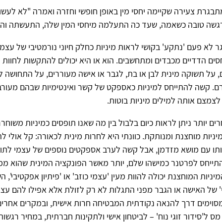
מתבגרת צעירה שקיימה יחסי מין באופן חופשי וחזרה ואמרה "לא לעשות
גשה טובה כשאמה, שעד כה התעלמה מיחסי המין שלה, התעשתה והפג
 לא פעם 'נתקע' בקושי לראות מיניות כחלק חיוני נורמטיבי של עצמנ
ים הדדיים מכבדים ומתחשבים. הוא או היא יכולים להתקשות לחוות 
ים, על תשוקה מינית לבן או בת, לגבר או אישה מעוררים, על התחושה ל
ם. קשה להתייחס למיניות כאספקט של קשר ואינטימיות שבהם מעורב
 לצמצם אותה למילים מיניות בוטות.
ים יותר ניתן לראות כיום בלבול בין מה שאנו תופסים כמיניות משוחרר
מיניות מוחצנת ומנותקת. כוונתי היא לחרות מינית לכאורה: קל אולי ל
ותו עם מושא מזדמן, אבל קשה לערב אספקטים נוספים של עצמי לתו
ייחס לפרטנר כמישהו שלם, יותר מאשר הפונקציה המינית שהוא ממל
יות המוחצנת יכולה להוות מעין 'עצמי כוזב' או 'פיתיון אפקטיבי', ה
 של האישה או הגבר מפני התגלות לא רק לזולת אלא אפילו להם עצמ
סוימים דרך להנאה נקודתית המבטיחה חרות אישית, ובמקרים אחרים
ס ל'סידור זוגי נוח' – לביטחון אישי ולתקינות חברתית, במחיר רגשות