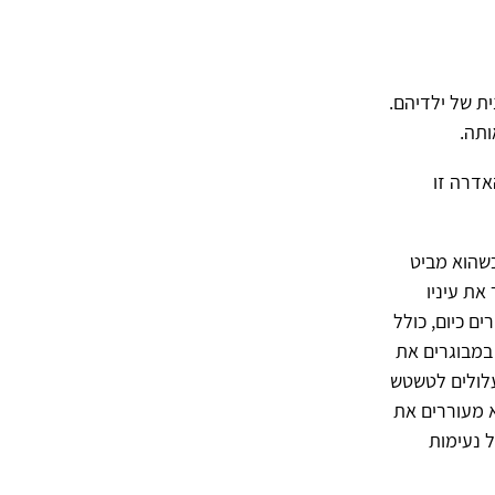
ת של ילדיהם.
ותה.
אדרה זו
יין וזה בסדר" כותב עיתונאי בעיתון 'העיר תל אביב' (גיליון 1563), כשהוא מביט
את עיניו
ם כיום, כולל
 במבוגרים את
עלולים לטשטש
 מעוררים את
ל נעימות