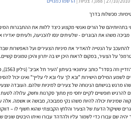
צפיות |
הרשמו כמנויים
נטימיות: מכשלות בדרך
בתהיותיהם של הורים ואנשי מקצוע כיצד ללוות את ההתבגרות המיני
 מביכה משהו את הבוגרים - שלעיתים ינסו להכניעה, ולעיתים יאדירו א
 להתעכב על הנטייה להאדיר את מיניות הצעירים ועל האפשרות שבה
מפ' על הצעיר, במקום לראות היכן יש בה יתרון והיכן טמונים קשיים.
"ילדים רוצים להזד
 לשמע המילים הישירות "ובא לך עלי ובא לי עלייך" ואינו יכול להסיר 
שהו מרגש בגישתם הנינוחה של צעירים למיניות שלהם. העובדה שצעירי
ם להרגיש חופשיים לקיים יחסי מין מתוך סקרנות וחשק, עלולה לטעת
וה שמיניות יכולה להיות משהו נקי ממבוכה, מבושה או אשמה. אלה 
רים ששיקול הדעת של הצעיר והלחץ הקבוצתי שהוא חשוף לו – דווקא
יהיה שם עבורו כדי לשמור עליו ולהדהד עבורו ואיתו היבטים שונים ש