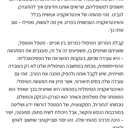
חשופים למטופליהם, שרואים אותנו ויודעים איך להתעדכן
לגבינו. זוהי מהותה של אינטראקציה אנושית בכלל
והאינטראקציה העכשווית בפרט. אין מה לעשות, ואפילו – טוב
שזה כך.
קבלת המרחב הטיפולי כמרחב בין שניים - מטפל ומטופל,
ששניהם שותפים בו, משפיעים זה על זה, מעצבים את המתהווה
– היא עובדה שכיום, בעקבות ההשראה של הפסיכואנליזה
ההתייחסותית, נוכחת במחשבה הטיפולית שלנו לא רק כעובדה
חווייתית, שיש לקבל אותה ולהפיק ממנה את המרב. זוהי גם
עובדה שלה בסיס תיאורטי, אשר מזין את המעשה הטיפולי.
האינטראקציה הטיפולית במהותה היא שוויונית בכך שאחד הוא
המומחה שלו משלמים והאחר הוא הצרכן-הנזקק והמשלם.
נוכחותו 'ההורית', המקצועית, של המטפל דורשת ידע ושליטה
במורכבות הנפש והקשר, אבל היכולת לשיח פתוח, ספונטני, ישיר
– הינה מרכיב מהותי שלה. זהו יסוד סובייקטיבי שחשוב לאמץ
ולאמן.