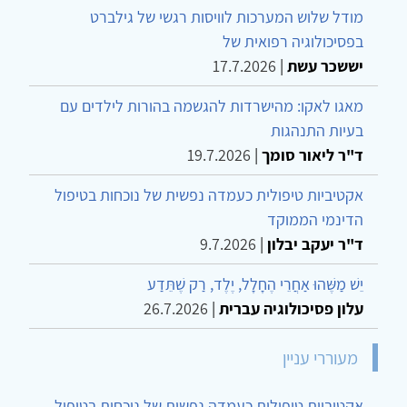
מודל שלוש המערכות לוויסות רגשי של גילברט
בפסיכולוגיה רפואית של
יששכר עשת
|
17.7.2026
מאגו לאקו: מהישרדות להגשמה בהורות לילדים עם
בעיות התנהגות
ד"ר ליאור סומך
|
19.7.2026
אקטיביות טיפולית כעמדה נפשית של נוכחות בטיפול
הדינמי הממוקד
ד"ר יעקב יבלון
|
9.7.2026
יֵשׁ מַשֶּׁהוּ אַחֲרֵי הֶחָלָל, יֶלֶד, רַק שֶׁתֵּדַע
עלון פסיכולוגיה עברית
|
26.7.2026
מעוררי עניין
אקטיביות טיפולית כעמדה נפשית של נוכחות בטיפול