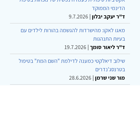
הדינמי הממוקד
ד"ר יעקב יבלון
|
9.7.2026
מאגו לאקו: מהישרדות להגשמה בהורות לילדים עם
בעיות התנהגות
ד"ר ליאור סומך
|
19.7.2026
שילוב דיאלקטי כמענה לדילמת "השם המת" בטיפול
בטרנסג'נדרים
מור שני שרמן
|
28.6.2026
מחויבות חברתית כעמדה אתית-טיפולית: שרטוט
מחדש של גבולות המקצוע
ד"ר יהונתן דבש ומאיה פרבר
|
26.6.2026