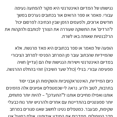
נגישותו של המדיום האינטרנטי היא מקור להפתעה נעימה
עבורי. מאמר או ספר הרואים אור בכתובים נערכים במשך
חודשים ארוכים, ולפעמים הזמן שבין הכתיבה לפרסום יכול
ל'הרדים' את התשוקה שעוררה את הצורך לכותבם ולהקהות את
הרלבנטיות שאותה באו לשרת.
הופעה של מאמר או ספר בכתובים היא מאד מרגשת. אלא
שהמיידיות שהכתוב עובר מן המרחב הפנימי למרחב הציבורי
במדיום האינטרנטי וישירות הנגישות שלו הם (עדיין) חוויה
מפעימה עבורי. בגילי (כולל שער השיבה) זוהי בהחלט ההרגשה.
כיום המיידיות, האינטראקטיביות והשקיפות הן אבני יסוד
בתרבות, לטוב ולרע. נראה לי שכמטפלים אפיונים אלה מזמינים
אותנו ואפילו מחייבים אותנו ל"התעדכן" – להיות יותר פתוחים,
יותר ספונטניים בהתדיינות עם אחרים ולהרגיש יותר נוח כבעלי
שקיפות, מבעבר. כמטפלים נטינו לחשוב שאנו סגורים במרחב
חדר הטיפולים, ממדרים את המידע אודותינו. אולם בפועל אנו