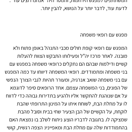
המשתתפים למפגש היו חמות, והמסר היה "אנחנו רוצים עוד":
לדעת עוד, לדבר יותר על הנושא, להבין יותר.
מפגש עם רופאי משפחה
המפגש עם רופאי קופת חולים מכבי התנהל באופן פתוח ולא
מובנה. לאחר מרכז יה"ל ופעילותו התבקש הצוות להעלות
קשיים ודילמות שבהם הם נתקלים כרופאי משפחה במפגש עם
בני משפחה ומתמודדים. רופאי המשפחה דיווחו עד כמה המפגש
עם בני משפחה שואב אנרגיה, ומעורר תהיות לגבי הצורך הנפשי
של הפונים, בני המשפחה עצמם. אחד הרופאים סיפר לדוגמא
על אם שנוהגת להתקשר אליו ולהגיע בתדירות גבוהה כדי לדווח
לו על מחלת הבת, לשוחח איתו על המינון התרופתי שהבת
לוקחת, על הקשיים של הבן הצעיר שחי בבית וסובל מהבת
שמציקה לו. בתגובה לדבריו הוצע ניתוח לשלב בו נמצאת האם
בהתמודדות שלה עם מחלת הבת ומאפייניו: הצפה רגשית, קושי