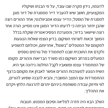
לדוגמה, נידון מקרה שבו עובד, על פי הבנתו ושיקוליו
המקצועיים, חושב שיש להעביר דייר ממסגרת של דיור מוגן
למסגרת של הוסטל; הדייר עצמו אמביוולנטי; אחד ההורים רוצה
שהבן יחזור הביתה כי לדעתו הדיור המוגן אינו מסייע; הורה אחר
רוצה שיישאר בדיור; והמערכת הפסיכיאטרית שוקלת בכלל
המשך זכאות לשרותי השיקום. בדיון הוצפו שאלות הנוגעות
למקומם של המטפלים "בשטח", אחריותם, ויכולתם להשפיע
ולקדם את התוכנית שבנו למתמודד מול גורמים נוספים
הפועלים במרחב השיקום כמו משרד הבריאות וההורים. מקומו
של המתמודד עצמו ומשאביו לקבל החלטה נידונה אף היא.
השיח הנוגע למעורבות ההורים אִפשר לאבחן את מקומם ברצף
ההתמודדות עם המצב המשברי, והביא להבנה שסיוע להורים,
לווי וחיזוק עבודה משותפת ביניהם יתרום להרגעת הלחץ ויקדם
את התהליך.
השלב הבא היה חזרה למליאה וסיכום המפגש. תגובות