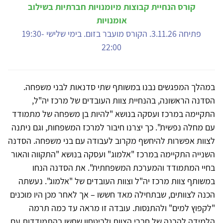
קורס הנחיית קבוצות מיומנויות חברתיות בשילוב
אומנויות
פתיחה 3.11.26. הקורס מועבר בזום. בימי שלישי 19:30-
22:00
במהלך המפגשים נבנו במשותף שתי סדנאות לבני משפחה.
הסדנה הראשונה, בהנחיית צוות העובדים של מרכז יה"ל,
התקיימה במרכז ועסקה בנושא "להיות בן משפחה של מתמודד
עם מחלה נפשית". כך יצרנו חיבור למרכז המשפחות, וגם ניתנה
לצוות אפשרות להיחשף מקרוב לעבודה עם בני משפחה. הסדנה
השנייה התקיימה במרכז "אלמוג" ועסקה בנושא "התקווה והאור
בחיי המתמודד והמערכת המשפחתית". את הסדנה הנחו
במשותף צוות מרכז יה"ל וצוות העובדים של "אלמוג". נעשתה
הכנה לצוותים, שבתחילה מאד חששו – אך לאחר מכן היו מוכנים
"לקפוץ למים" ולהתנסות. עובדה זו מראה עד כמה תרמה
הלמידה להבנה של חברי הצוות ולביטחון שחשו בהתמודדות עם