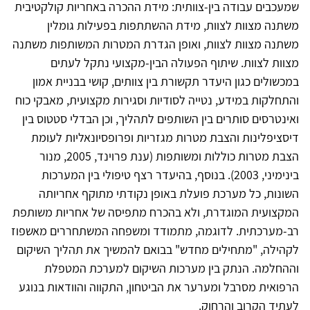
שמעכבים עבודה בין-צוותית: מידת ההכרה באחריות קולקטיבית
משתנה מצוות לצוות, מידת ההשתתפות בפעילות גומלין
משתנה מצוות לצוות, ואופן הגדרת המטרות המשותפות משתנה
מצוות לצוות. שיתוף הפעולה הבין-מקצועי נתקל לעתים
במכשולים כגון היעדר תקשורת בין צוותים, קושי בבניית אמון
והתחלקות במידע, נטייה לסודיות וסגירות מקצועית, מאבקי כוח
ואינטרסים סותרים בין השותפים לתהליך, וכן הבדלי סטטוס בין
דיסציפלינות והצבת מטרות מגזריות ופרופסיונאליות לעומת
הצבת מטרות כוללות ומשותפות (ענת פרוינד, 2005, מנור
בינימיני, 2003). בנוסף, בהיעדר רצף טיפולי בין המערכות
השונות, כל מערכת פועלת באופן נקודתי מתוקף אחריותה
המקצועית המוגדרת, ולא בהכרח מתפיסה של אחריות משותפת
רב-מערכתית. לדוגמה, מתמודד ומשפחה המשתחררים מאשפוז
לקהילה, "מתחילים מחדש" בבואם להמשיך את תהליך השיקום
וההחלמה. הנתק בין מערכות השיקום למערכת המטפלת
הרפואית מסרבל ומערער את הביטחון, התקווה והוודאות בנוגע
לעתיד הקרוב והרחוק.