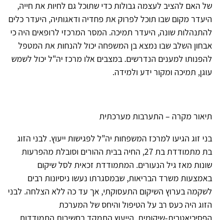
של האם להציב לעצמה גבולות כדי שתוכל גם לחיות את חייה,
היעדר מקום שבו תוכל לפרוק את פחדיה ודאגותיה, היעדר כלים
להתנהלות שונה, היעדר תמיכה. המסר המרכזי לרופאים היה כי
אבחון השלב שבו נמצא בן המשפחה יכול להנחות את המטפל
להפנותו למענים הנדרשים. במצבים אלו מרכז יה"ל יכול לשמש
עוגן, תמיכה ומקור ידע ולמידה.
תיאור מקרה – התערבות מערכתית
בני זוג הגיעו למרכז המשפחות יה"ל לפגישות ייעוץ. לבני הזוג
בת מתמודדת בת 27, החיה בבית ההורים וסובלת מהפרעות
שונות מאז גיל הנעורים. המתמודדת זכאית לסל שיקום
באמצעות משרד הבריאות, שבמסגרתו נעשו ניסיונות רבים
לשקמה בערוץ השיקום התעסוקתי, אך עד כה ללא הצלחה. לבני
הזוג היה כעס רב על הטיפול והיחס של המערכת
הפסיכיאטרית-שיקומית. הייעוץ התמקד בחשיבות התמודדות