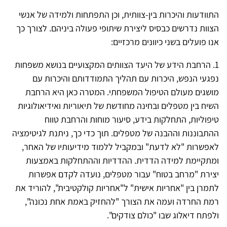
התוודעות והיכרות בין-צוותית, וכן התפתחות ולמידה של אנשי
הצוות נדרשים כבסיס ליצירת שיתופי פעולה ביניהם. לצורך כך
אנו פועלים בשני כיוונים מרכזיים:
1. הרחבת הידע של היעד הצוותים המקצועיים בנושא משפחות
נפגעי הנפש, היכרות עם תהליך התמודדותם והיכרות עם
מושגים מעולם הטיפול המשפחתי. המטרה כאן היא הרחבת
השיח בין מטפלים ובחינה מחודשת של תיאוריות ואידיאולוגיות
טיפוליות, התחלקות בידע, סיעור מוחות והרחבת טווח
ההתבוננות וההבנה של מטפלים. תוך כדי כך, ניתנת לגיטימציה
לאפשרות "לא לדעת" ובמקביל ללמוד מידיעותיו של האחר,
ומתקיימת למידה הדדית. ההדדיות וההתחלקות באמצעות
יצירת "מרחב בטוח" עבור מטפלים, נועדה לקדם אפשרות
לתמרן בין "אחריות אישית" ל"אחריות קולקטיבית", להוריד את
רמת החרדה ועמה את הצורך "להחזיק באמת אחת נכונה",
ולפתח דיאלוג שבו "כולם צודקים".