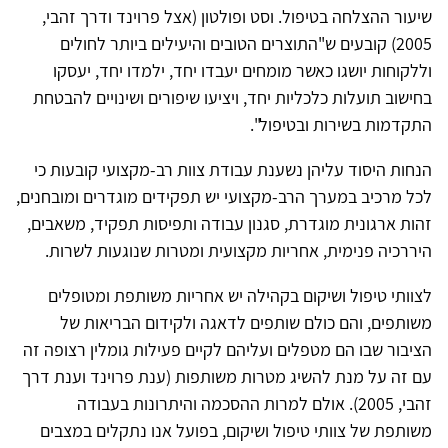
שיעור ההצלחה בטיפול. וסט ופולטון (אצל פרוינד ודרך זהבי,
2005) קובעים ש"התוצרים הטובים והיעילים ביותר לחולים
וללקוחות יושגו כאשר מומחים יעבדו יחד, ילמדו יחד, יעסקו
בחישוב תועלות כלכליות יחד, ויציעו שיפורים ושינויים להבטחת
התקדמות בשירות ובטיפול".
הנחות היסוד עליהן נשענת עבודת צוות רב-מקצועי קובעות כי
לכל מרכיב במערך הרב-מקצועי יש תפקידים מוגדרים ומובחנים,
זהות ארגונית מוגדרת, סגנון עבודה ותפיסות תפקיד, משאבים,
היררכיה פנימית, אחריות מקצועית ומטרות שנוגעות לשרות.
לצוותי טיפול ושיקום בקהילה יש אחריות משותפת ומטופלים
משותפים, והם כולם שותפים לדאגה ולקידום הבריאות של
הציבור שבו הם מטפלים ועליהם לקיים פעילות גומלין רצופה זה
עם זה על מנת להשיג מטרות משותפות (ענת פרוינד וענת דרך
זהבי, 2005). אולם למרות ההסכמה והיתרונות בעבודה
משותפת של צוותי טיפול ושיקום, בפועל אנו נתקלים במצבים