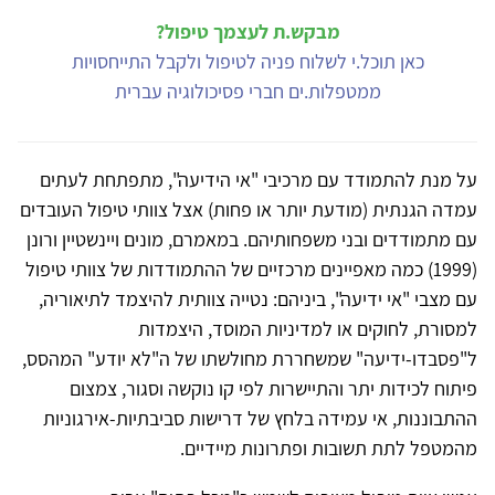
מבקש.ת לעצמך טיפול?
כאן תוכל.י לשלוח פניה לטיפול ולקבל התייחסויות
ממטפלות.ים חברי פסיכולוגיה עברית
על מנת להתמודד עם מרכיבי "אי הידיעה", מתפתחת לעתים
עמדה הגנתית (מודעת יותר או פחות) אצל צוותי טיפול העובדים
עם מתמודדים ובני משפחותיהם. במאמרם, מונים ויינשטיין ורונן
(1999) כמה מאפיינים מרכזיים של ההתמודדות של צוותי טיפול
עם מצבי "אי ידיעה", ביניהם: נטייה צוותית להיצמד לתיאוריה,
למסורת, לחוקים או למדיניות המוסד, היצמדות
ל"פסבדו-ידיעה" שמשחררת מחולשתו של ה"לא יודע" המהסס,
פיתוח לכידות יתר והתיישרות לפי קו נוקשה וסגור, צמצום
ההתבוננות, אי עמידה בלחץ של דרישות סביבתיות-אירגוניות
מהמטפל לתת תשובות ופתרונות מיידיים.