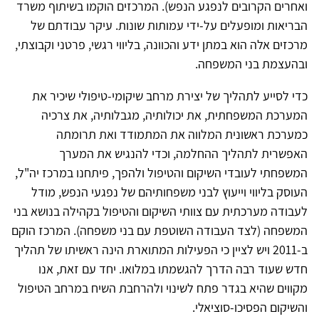
ואחרים הקרובים לנפגע הנפש). המרכזים הוקמו בשיתוף משרד
הבריאות ומופעלים על-ידי עמותות שונות. עיקר עבודתם של
מרכזים אלה הוא במתן ידע והכוונה, בליווי רגשי, פרטני וקבוצתי,
ובהעצמת בני המשפחה.
כדי לסייע לתהליך של יצירת מרחב שיקומי-טיפולי שיכיר את
המערכת המשפחתית, את יכולותיה, מגבלותיה, את צרכיה
כמערכת ראשונית המלווה את המתמודד ואת תרומתה
האפשרית לתהליך ההחלמה, וכדי להנגיש את המערך
המשפחתי לעובדי השיקום והטיפול ולהפך, פיתחנו במרכז יה"ל,
העוסק בליווי וייעוץ לבני משפחותיהם של נפגעי הנפש, מודל
לעבודה מערכתית עם צוותי השיקום והטיפול בקהילה בנושא בני
המשפחה (לצד העבודה השוטפת עם בני משפחה). המרכז הוקם
ב-2011 ויש לציין כי הפעילות המתוארת הינה ראשיתו של תהליך
חדש שעוד רבה הדרך להגשמתו במלואו. יחד עם זאת, אנו
מקווים שהיא בגדר פתח לשינוי ולהרחבת השיח במרחב הטיפול
והשיקום הפסיכו-סוציאלי.