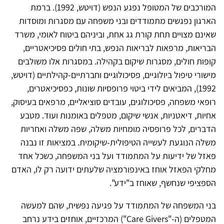
המורכבים של המטופל נפגע הנפש (דויטש, 1992). ברמת
הארגון נפגשים מתמודדים ובני משפחה עם מסגרות ומוסדות
שאינם מצויים תחת קורת גג אחת, וביניהם ביטוח לאומי, משרד
הבריאות, מרפאות לבריאות הנפש, בתי חולים פסיכיאטריים,
קופות חולים, מסגרות שיקום בקהילה. במסגרות אלו משולבים
מישורי טיפול ביולוגיים, פסיכולוגיים וחברתיים-קהילתיים (דויטש,
1992), המביאים לידי ביטוי פרופסיות שונות, כפסיכיאטרים,
רופאי משפחה, פסיכולוגים, עובדים סוציאליים, מרפאים בעיסוק,
אחיות, דיאטניות, אנשי שיקום, מטפלים באומנות ועוד. מטבע
הדברים, לכל פרופסיה מומחיות משלה, שפה משלה ואחריות
משלה הנוגעת לעשייה הטיפולית-שיקומית. במציאות זו נבנה
פאזל של ידיעות על המתמודד ועל בני המשפחה, כשכל אחד
מחלקי הפאזל אוחז באינפורמציה שלעתים ידועה רק לו, האדם
הספציפי שנחשף, שאוחז ב"ידע".
בני המשפחה של המתמודד על פגיעה נפשית, שהם למעשה
המטפלים (ה-"Care Givers") המרכזיים, אוחזים בידע נרחב