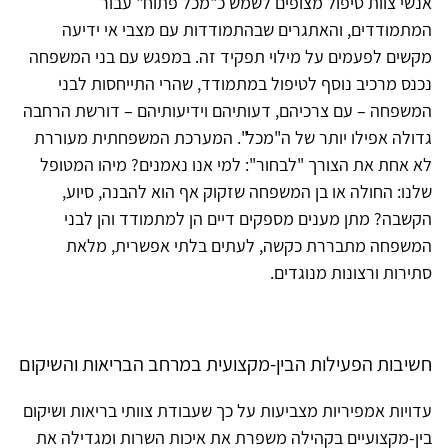
אנשי צוות טיפול מצופים לשמש כ"מכל פתוח" עבור
המתמודדים, והאתגרים שבהתמודדות עם מצבי אי ידיעה
מקשים לפעמים על מילוי תפקיד זה. במפגש עם בני המשפחה
נכנס מרכיב נוסף לטיפול במתמודד, שהרי התייחסות לבני
המשפחה – עם צרכיהם, דעותיהם וידיעותיהם – דורשת הרחבה
גדולה אפילו יותר של ה"מכל". המערכת המשפחתית מעוררת
לא אחת את הצורך "לבחור": למי אנו נאמנים? מיהו המטופל
שלנו: החולה או בן המשפחה שזקוק אף הוא להבנה, סיוע,
הקשבה? מתן מענים מספקים דיים הן למתמודד והן לבני
המשפחה מתבררת כקשה, לעתים בלתי אפשרית, מלאת
סתירות ורצונות מנוגדים.
חשיבות הפעילות הבין-מקצועית במרחב הבריאות והשיקום
עדויות אמפיריות מצביעות על כך שעבודת צוותי בריאות ושיקום
בין-מקצועיים בקהילה משפרת את איכות השרות ומגדילה את