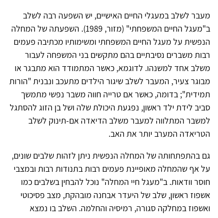
מעבר לשלב במעגלי החיים האישיים, יש השפעה רבה לשלב
ב"מעגל החיים המשפחתי" (מזור, 1989). השפעתה של המחלה
הנפשית על מעגל החיים המשפחתי ומשימותיו מכתיבה פעמים
רבות משברים נסיבתיים בהם מתקשים בני המשפחה לעבור
משלב אחד למשנהו. לדוגמא, כאשר המתמודד הוא מתבגר או
מבוגר צעיר, המעבר לשלב שיגור הילדים מתעכב ונבנית "הורות
תמידית"; בדומה, כאשר אם טרייה חווה משבר נפשי מתמשך
סביב לידת ילד ראשון, נפגעת היכולת שלה ושל בן הזוג להסתגל
למשבר המתלווה למעבר משלב הדיאדה אם-תינוק לשלב
הטריאדה המערב יותר את האב.
גם בהתפתחותה של המחלה הנפשית ניתן לזהות שלבים שונים,
על אף שהמחלה מאופיינת פעמים רבות בתנודות רבות ובמצבי
חוסר וודאות. ב"מעגל חיי המחלה" נוכל להבחין בשלבים כמו
אשפוז ראשון, שלב של היעדר אבחנה מובהקת, מצב פסיכוטי
ואשפוז במחלקה סגורה, רמיסיה והחלמה. השלב בו נמצא