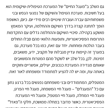
גם השלב ב"מעגל החיים" של המערכת הטיפולית-שיקומית הוא
בעל חשיבות. מערכת הטיפול והשיקום של נפגעי הנפש ובני
משפחותיהם עברה ועוברת שינויים רבים מידי יום. כיום, האשפוז
הופך לתחנה קצרה בדרך השיקום וההחלמה, ועיקר המאמץ
מושקע בקהילה. סיכויי השיקום וההחלמה גדלים עם התקדמות
התרופות הפסיכיאטריות, ותופעות הלוואי מהם סבלו החולים
בעבר הולכות ופוחתות. יחד עם זאת, כמו בכל מערכת, גם
במערך זה קיימות עדיין מגבלות של תקציב, ידע, משאבים,
זמינות. לכן, בכל שלב יש לשקול מהם המטרות והמשאבים
שאותם מגדירה המערכת כנכונים, יעילים, אפשריים וחוקיים
באותה עת, ומה יש לה להציע למתמודד ומשפחתו לאור זאת.
המטפלים, המתמודדים ובני משפחתם נפגשים בכל ברגע נתון
עם כל "המעגלים" – מעגל חיי המשפחה, מעגל חיי הפרט,
מעגל חיי המחלה, מעגל חיי המטפל, ומעגל חיי המערכת
הפסיכיאטרית. כאשר מדובר במחלה ממושכת, חלקי ה"פאזל"