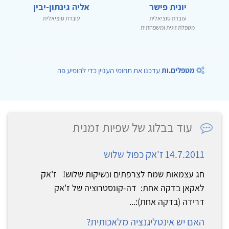
יונית פישר
אליה גינתון-יבין
עובדת סוציאלית
עובדת סוציאלית
מטפלת זוגית ומשפחתית
מטפלים.ות
עדכנו את תחומי העניין כדי להופיע פה
עוד בבלוג של שפיות זמנית
14.7.2011 ז'אק כפול שלוש
חג עצמאות שמח לצרפתים ונשיקות שלוש! ז'אק
לאקאן בדקה אחת: דה-קונסטרוציה של ז'אק
דרידה (בדקה אחת):...
האם יש אינטליגנציה מלאכותית?