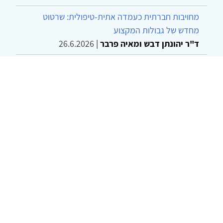
מחויבות חברתית כעמדה אתית-טיפולית: שרטוט
מחדש של גבולות המקצוע
ד"ר יהונתן דבש ומאיה פרבר
|
26.6.2026
שילוב דיאלקטי כמענה לדילמת "השם המת" בטיפול
בטרנסג'נדרים
מור שני שרמן
|
28.6.2026
© 2002-2026 כל הזכויות שמורות
צרו קשר
הצהרת נגישות
אמנת שימוש
מדיניות