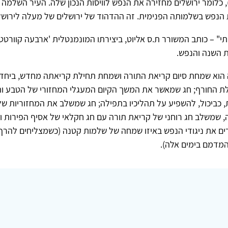
197. עמ' 116), כלומר ירושלים מחזירה את הנפש לוויסות הנכון שלה. העיר השל
 הנפש בשלמותה הפנימית. זה ההדהוד של ירושלים של מעלה לירושל
י" – כותב המשורר ת.ס אליוט, ביצירתו המונמנטלית 'ארבעה קוורטט
ת השנה והנפש.
הוא שמחת סיום קריאת התורה ושמחת תחילת קריאתה מחדש, ביחד
ילת החורף; חג שמאשר את המשך הקיום המעגלי המחזורי של הטבע וה
 כביכול, להשפיע על תהליכיו בתפילה; חג שמשלב את המחזוריות ש
, שמשלב חג רוחני של קריאת תורה עם חג חקלאי של אסיף הפירות ו
ים את ניגודי הנפש באיזו שמחה של שלמות קטנה (כשמצליחים להרף
דמם בימים אלה).