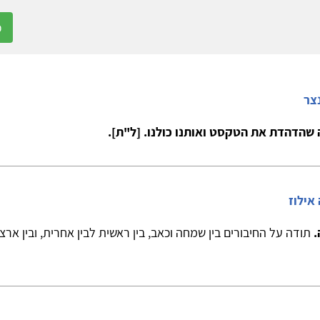
ום משתמש חדש
או על 'כניסת חברים' אם הינכם רשומים כחברים.
כ
צר
 שהדהדת את הטקסט ואותנו כולנו. [ל"ת].
אילוז
.
תודה על החיבורים בין שמחה וכאב, בין ראשית לבין אחרית, ובין אר