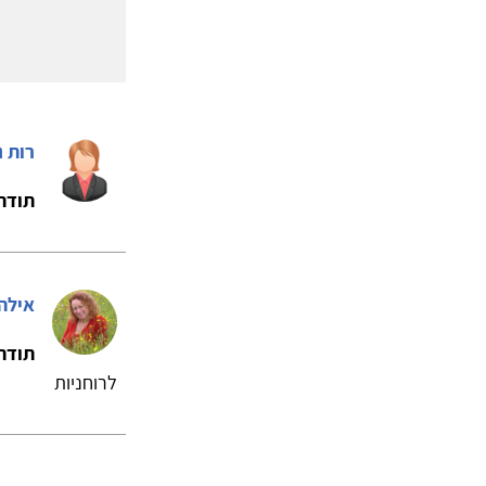
לחצו כאן לריש
רות נ
תודה
אילה 
תודה
לרוחניות