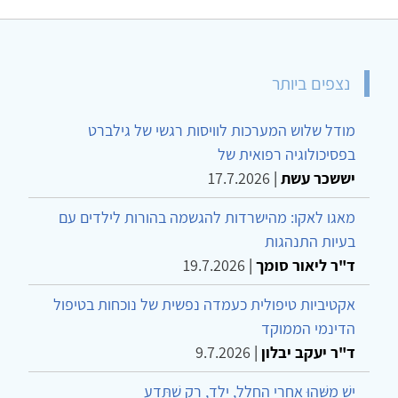
נצפים ביותר
מודל שלוש המערכות לוויסות רגשי של גילברט
בפסיכולוגיה רפואית של
יששכר עשת
|
17.7.2026
מאגו לאקו: מהישרדות להגשמה בהורות לילדים עם
בעיות התנהגות
ד"ר ליאור סומך
|
19.7.2026
אקטיביות טיפולית כעמדה נפשית של נוכחות בטיפול
הדינמי הממוקד
ד"ר יעקב יבלון
|
9.7.2026
יֵשׁ מַשֶּׁהוּ אַחֲרֵי הֶחָלָל, יֶלֶד, רַק שֶׁתֵּדַע