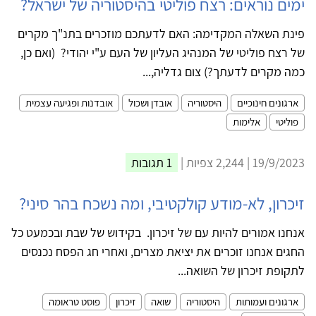
ימים נוראים: רצח פוליטי בהיסטוריה של ישראל?
פינת השאלה המקדימה: האם לדעתכם מוזכרים בתנ"ך מקרים
של רצח פוליטי של המנהיג העליון של העם ע"י יהודי? (ואם כן,
כמה מקרים לדעתך?) צום גדליה,...
ארגונים חינוכיים
היסטוריה
אובדן ושכול
אובדנות ופגיעה עצמית
פוליטי
אלימות
19/9/2023 | 2,244 צפיות |
1 תגובות
זיכרון, לא-מודע קולקטיבי, ומה נשכח בהר סיני?
אנחנו אמורים להיות עם של זיכרון. בקידוש של שבת ובכמעט כל
החגים אנחנו זוכרים את יציאת מצרים, ואחרי חג הפסח נכנסים
לתקופת זיכרון של השואה...
ארגונים ועמותות
היסטוריה
שואה
זיכרון
פוסט טראומה