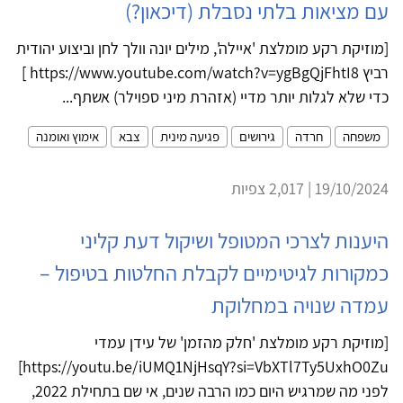
עם מציאות בלתי נסבלת (דיכאון?)
[מוזיקת רקע מומלצת 'איילה', מילים יונה וולך לחן וביצוע יהודית
רביץ https://www.youtube.com/watch?v=ygBgQjFhtI8 ]
כדי שלא לגלות יותר מדיי (אזהרת מיני ספוילר) אשתף...
משפחה
חרדה
גירושים
פגיעה מינית
צבא
אימוץ ואומנה
19/10/2024 | 2,017 צפיות
היענות לצרכי המטופל ושיקול דעת קליני
כמקורות לגיטימיים לקבלת החלטות בטיפול –
עמדה שנויה במחלוקת
[מוזיקת רקע מומלצת 'חלק מהזמן' של עידן עמדי
https://youtu.be/iUMQ1NjHsqY?si=VbXTl7Ty5UxhO0Zu]
לפני מה שמרגיש היום כמו הרבה שנים, אי שם בתחילת 2022,