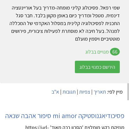
שמי רפאל. פסיכולוג קליני מומחה-מדריך בעל אוריינטציה
דינמית. מטפל ומדריך כיום באופן מקוון בלבד. חבר סגל
התכנית לפסיכולוגיה קלינית במסלול האקדמי של המכללה
למנהל. בעל חיבה לא מוסתרת לפעילות ציבורית, פירושים
מוטטיביים ויסמין מועלם
66
מנויים בבלוג
הירשם כמנוי בבלוג
מיין לפי:
תאריך
|
צפיות
|
תגובות
|
א"ב
פסיכודיאגנוסטיקה mi amor סיפור אהבה שנאה
מוזיקת רקע מומלצת 'הסבון בכה מאוד' https://url-