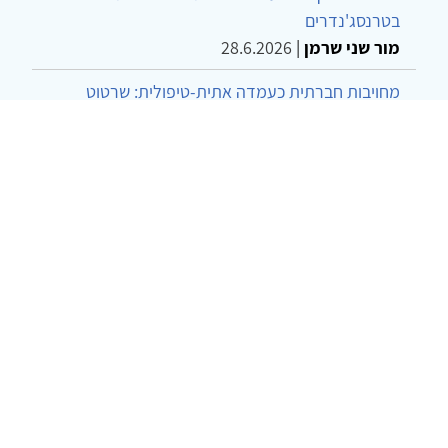
בטרנסג'נדרים
מור שני שרמן
|
28.6.2026
מחויבות חברתית כעמדה אתית-טיפולית: שרטוט
מחדש של גבולות המקצוע
ד"ר יהונתן דבש ומאיה פרבר
|
26.6.2026
© 2002-2026 כל הזכויות שמורות
צרו קשר
הצהרת נגישות
אמנת שימוש
מדיניות
פרטיות
מפת אתר