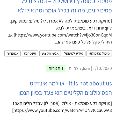
פסיכולוג מומלץ בירושלים? – המלצות על
פסיכולוגים, מה זה בכלל אומר ומה אולי לא
[מוזיקת רקע מומלצת: למה לא אמרת לי? מילים: עמוס קינן,
לחן: יוחנן זראי, ביצוע: אריק לביא
https://www.youtube.com/watch?v=fjo36onCqdM] אם
היה לי שקל על כל פעם שמישהו...
טיפול פסיכולוגי
מידע למטופל
אנשי מקצוע
אינטרנט
אמפתיה
1/10/2020 | 7,636 צפיות |
1 תגובות
It is not about us - או למה אינדקס
הפסיכולוגים הקליניים הוא צעד בכיוון הנכון
[מוזיקת רקע מומלצת - אולולו (אמרו לו) עבדל חלים חאפז
https://www.youtube.com/watch?v=ONvt0cu0wA8]