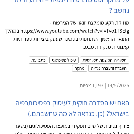
נחשב'?
מוזיקת רקע מומלצת 'וואו' של הגירפות -
https://www.youtube.com/watch?v=IvTvo1TSElg במהלך
התואר הראשון השתתפתי בסמינר שעסק ביצירות ספרותיות
קאנוניות מנקודת מבט...
תיאוריה והמשגות תיאורטיות
טיפול פסיכולוגי
כתבי עת
העברה והעברה נגדית
מחקר
19/5/2025 | 1,193 צפיות
האם יש הסדרה חוקית לעיסוק בפסיכותרפיה
בישראל? (כן. כנראה לא מה שחשבתם.)
צירוף נסיבות של סיום תפקידי במועצת הפסיכולוגים (בשעה
טובה!! :) עם אותה התכתבות פייסבוק מייאשת בפעם האלף